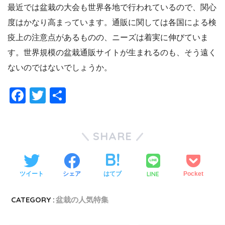
最近では盆栽の大会も世界各地で行われているので、関心
度はかなり高まっています。通販に関しては各国による検
疫上の注意点があるものの、ニーズは着実に伸びていま
す。世界規模の盆栽通販サイトが生まれるのも、そう遠く
ないのではないでしょうか。
F
T
共
a
wi
有
c
tt
SHARE
e
er
b
o
LINE
ツイート
シェア
はてブ
Pocket
o
CATEGORY :
盆栽の人気特集
k