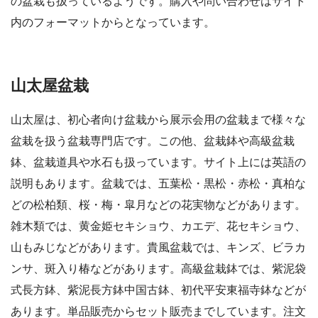
の盆栽も扱っているようです。購入や問い合わせはサイト
内のフォーマットからとなっています。
山太屋盆栽
山太屋は、初心者向け盆栽から展示会用の盆栽まで様々な
盆栽を扱う盆栽専門店です。この他、盆栽鉢や高級盆栽
鉢、盆栽道具や水石も扱っています。サイト上には英語の
説明もあります。盆栽では、五葉松・黒松・赤松・真柏な
どの松柏類、桜・梅・皐月などの花実物などがあります。
雑木類では、黄金姫セキショウ、カエデ、花セキショウ、
山もみじなどがあります。貴風盆栽では、キンズ、ビラカ
ンサ、斑入り椿などがあります。高級盆栽鉢では、紫泥袋
式長方鉢、紫泥長方鉢中国古鉢、初代平安東福寺鉢などが
あります。単品販売からセット販売までしています。注文