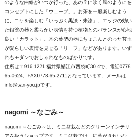
のような曲線がいつか行った、あの丘に吹く風のようにを
コンセプトにした「ウェーブ」。お茶を一服楽しむよう
に、コケを楽しむ「いっぷく黒漆・朱漆」。エッジの効い
た銀塗の器と柔らかい表情を持つ植物とのバランスが心地
良い「カラット」。木の葉型の器にちょこんとのった苔玉
が愛らしい表情を見せる「リーフ」などがあります。いず
れもモダンでおしゃれなものばかりです。
住所は〒916-1221 福井県鯖江市西袋町30-4で、電話0778-
65-0624、FAX0778-65-2711となっています。メールは
info@san-you.jpです。
nagomi ～なごみ～
nagomi ～なごみ～は、ミニ盆栽などのグリーンインテリ
アを扱うショップです。ミニ盆栽では、紅葉がきれいな