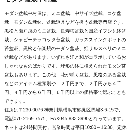
モダン盆栽中村屋は、ミニ盆栽、中サイズ盆栽、コケ盆
栽、モダン盆栽鉢、盆栽道具などを扱う盆栽専門店です。
黒松と瀬戸焼のミニ盆栽、長寿梅盆栽と国産イブシ瓦鉢盆
栽、シャピーテラコッタ苔盆栽、ガラススイングポットの
苔盆栽、黒松と信楽焼のモダン盆栽、姫サルスベリのミニ
盆栽などがあります。いずれも洋と和がコラボしているお
しゃれなものばかりです。球形の鉢に植えられたモダン苔
盆栽もあります。この他、花が咲く盆栽、風格のある盆栽
などのアイテム種類別や、２千円まで、２千円から４千
円、４千円から６千円、６千円以上の価格帯で選ぶことも
できます。
住所は〒230-0076 神奈川県横浜市鶴見区馬場3-6-15で、
電話070-2169-7575、FAX045-883-3990となっています。
ネットは24時間受付。営業時間は平日10:00～16:30、定休