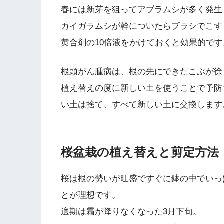
春には新芽を狙ってアブラムシが多く発生
カイガラムシが幹についたらブラシでこす
黄合剤の10倍液をかけておくと効果的です
根頭がん腫病は、根の先にできたこぶが徐
植え替えの度に新しい土を使うことで予防
い土は捨て、すべて新しい土に交換します
桜盆栽の植え替えと剪定方法
桜は根の勢いが旺盛ですぐに鉢の中でいっ
とが理想です。
適期は霜が降りなくなった3月下旬。