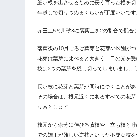
細い根を出させるために長く育った根を切
年越しで切りつめるくらいが丁度いいです
赤玉土5と川砂3に腐葉土を2の割合で配
落葉後の10月ごろは葉芽と花芽の区別が
花芽は葉芽に比べると大きく、日の光を受
枝は3つの葉芽を残し切ってしまいましょ
長い枝に花芽と葉芽が同時につくことがあ
その場合は、根元近くにあるすべての花芽
り落とします。
枝元から余分に伸びる腋枝や、立ち枝と呼
での矯正が難しい逆枝といった不要な枝を