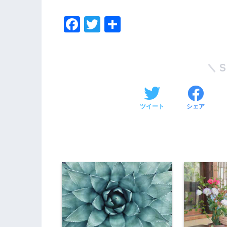
F
T
共
a
wi
有
c
tt
e
er
b
o
ツイート
シェア
o
k