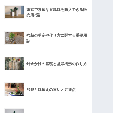
東京で素敵な盆栽鉢を購入できる販
売店2選
盆栽の剪定や作り方に関する重要用
語
針金かけの基礎と盆栽樹形の作り方
盆栽と鉢植えの違いと共通点