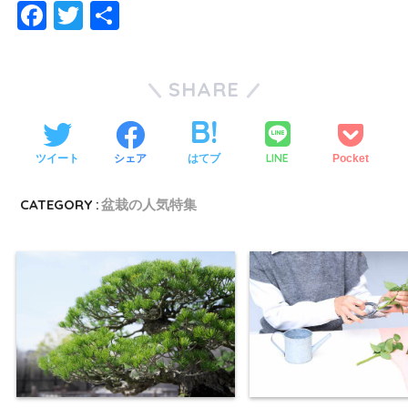
F
T
共
a
wi
有
c
tt
SHARE
e
er
b
o
LINE
ツイート
シェア
はてブ
Pocket
o
CATEGORY :
盆栽の人気特集
k