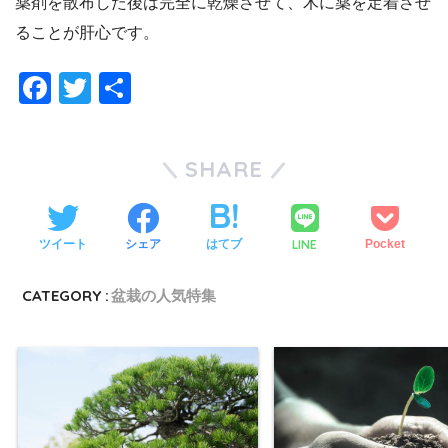
薬剤を散布した後は完全に乾燥させて、木に薬を定着させ
ることが肝心です。
F
T
共
a
wi
有
c
tt
SHARE
e
er
b
o
LINE
ツイート
シェア
はてブ
Pocket
o
CATEGORY :
盆栽の人気特集
k