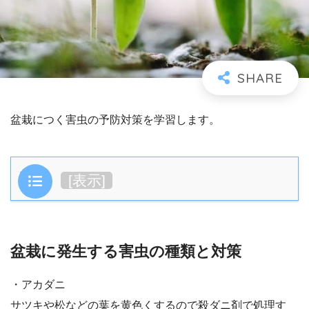
盆栽につく害虫の予防対策を学習します。
目次
[
表示
]
盆栽に発生する害虫の種類と対策
・アカダニ
サツキや松などの葉を黄色くするので殺ダニ剤で処理す