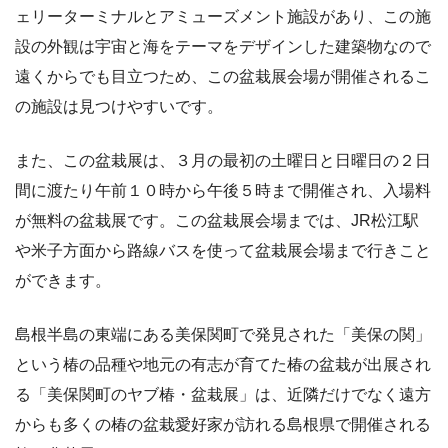
ェリーターミナルとアミューズメント施設があり、この施
設の外観は宇宙と海をテーマをデザインした建築物なので
遠くからでも目立つため、この盆栽展会場が開催されるこ
の施設は見つけやすいです。
また、この盆栽展は、３月の最初の土曜日と日曜日の２日
間に渡たり午前１０時から午後５時まで開催され、入場料
が無料の盆栽展です。この盆栽展会場までは、JR松江駅
や米子方面から路線バスを使って盆栽展会場まで行きこと
ができます。
島根半島の東端にある美保関町で発見された「美保の関」
という椿の品種や地元の有志が育てた椿の盆栽が出展され
る「美保関町のヤブ椿・盆栽展」は、近隣だけでなく遠方
からも多くの椿の盆栽愛好家が訪れる島根県で開催される