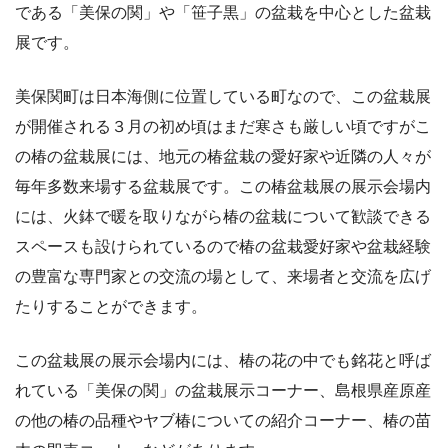
である「美保の関」や「笹子黒」の盆栽を中心とした盆栽
展です。
美保関町は日本海側に位置している町なので、この盆栽展
が開催される３月の初め頃はまだ寒さも厳しい頃ですがこ
の椿の盆栽展には、地元の椿盆栽の愛好家や近隣の人々が
毎年多数来場する盆栽展です。この椿盆栽展の展示会場内
には、火鉢で暖を取りながら椿の盆栽について歓談できる
スペースも設けられているので椿の盆栽愛好家や盆栽経験
の豊富な専門家との交流の場として、来場者と交流を広げ
たりすることができます。
この盆栽展の展示会場内には、椿の花の中でも銘花と呼ば
れている「美保の関」の盆栽展示コーナー、島根県産原産
の他の椿の品種やヤブ椿についての紹介コーナー、椿の苗