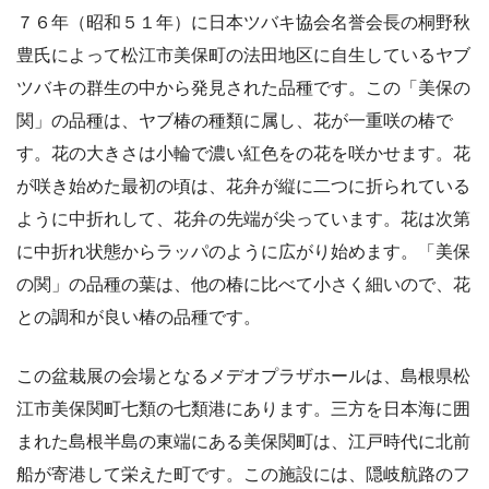
７６年（昭和５１年）に日本ツバキ協会名誉会長の桐野秋
豊氏によって松江市美保町の法田地区に自生しているヤブ
ツバキの群生の中から発見された品種です。この「美保の
関」の品種は、ヤブ椿の種類に属し、花が一重咲の椿で
す。花の大きさは小輪で濃い紅色をの花を咲かせます。花
が咲き始めた最初の頃は、花弁が縦に二つに折られている
ように中折れして、花弁の先端が尖っています。花は次第
に中折れ状態からラッパのように広がり始めます。「美保
の関」の品種の葉は、他の椿に比べて小さく細いので、花
との調和が良い椿の品種です。
この盆栽展の会場となるメデオプラザホールは、島根県松
江市美保関町七類の七類港にあります。三方を日本海に囲
まれた島根半島の東端にある美保関町は、江戸時代に北前
船が寄港して栄えた町です。この施設には、隠岐航路のフ